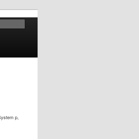
Sök
 System p,