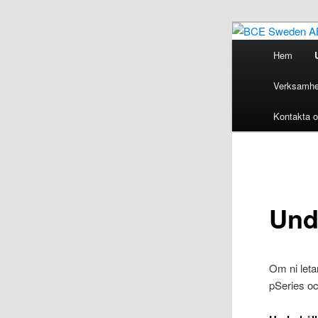
Hoppa
till
Huvudmeny
Hem
primärt
BCE
innehåll
Verksamhet
Kontakta 
Und
Om ni leta
pSeries oc