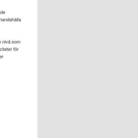
nde
handahålla
en nivå som
iteter för
er