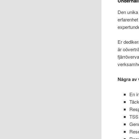
Underhåll
Den unika
erfarenhe
expertund
Er dediker
är oövertr
fjärröverv
verksamhe
Några av 
En i
Täck
Resp
TSS 
Genu
Rese
Rege