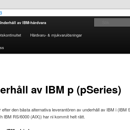
Underhåll av IBM-hårdvara
 Sweden AB
skontinuitet
Hårdvaru- & mjukvarulösningar
oss
erhåll av IBM p (pSeries)
r efter den bästa alternativa leverantören av underhåll av IBM i (IBM
h IBM RS/6000 (AIX)) har ni kommit helt rätt.