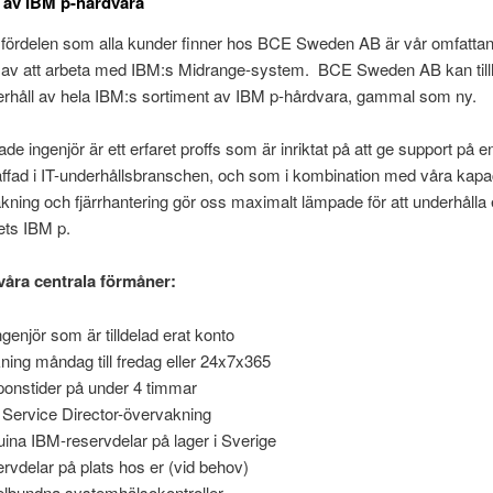
 av IBM p-hårdvara
 fördelen som alla kunder finner hos BCE Sweden AB är vår omfatta
t av att arbeta med IBM:s Midrange-system. BCE Sweden AB kan till
erhåll av hela IBM:s sortiment av IBM p-hårdvara, gammal som ny.
ade ingenjör är ett erfaret proffs som är inriktat på att ge support på 
äffad i IT-underhållsbranschen, och som i kombination med våra kapac
akning och fjärrhantering gör oss maximalt lämpade för att underhålla 
ts IBM p.
våra centrala förmåner:
ngenjör som är tilldelad erat konto
ning måndag till fredag eller 24x7x365
onstider på under 4 timmar
Service Director-övervakning
ina IBM-reservdelar på lager i Sverige
rvdelar på plats hos er (vid behov)
lbundna systemhälsokontroller